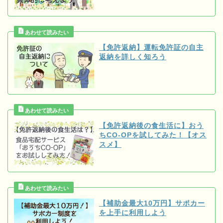
【免許返納】運転免許証の自主
返納を詳しく知ろう
【免許返納後の食生活に】おう
ちCO-OPを試してみた！【オス
スメ】
【補助金最大10万円】サポカー
を上手に利用しよう