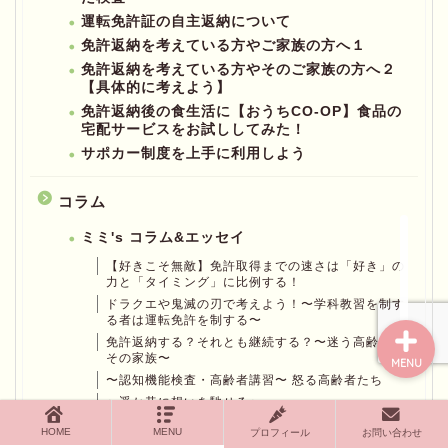
運転免許証の自主返納について
免許返納を考えている方やご家族の方へ１
免許返納を考えている方やそのご家族の方へ２
ホーム
【具体的に考えよう】
免許返納後の食生活に【おうちCO-OP】食品の
宅配サービスをお試ししてみた！
プロフィール
サポカー制度を上手に利用しよう
お問い合わせページ
コラム
ミミ's コラム&エッセイ
プライバシーポリシー
【好きこそ無敵】免許取得までの速さは「好き」の
力と「タイミング」に比例する！
ドラクエや鬼滅の刃で考えよう！〜学科教習を制す
る者は運転免許を制する〜
免許返納する？それとも継続する？〜迷う高齢者と
その家族〜
MENU
〜認知機能検査・高齢者講習〜 怒る高齢者たち
〜遥か昔に想いを馳せる〜
交通事故はこうして起こる〜エヴァンゲリオンが好
HOME
MENU
プロフィール
お問い合わせ
きな方へ〜