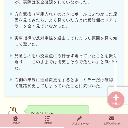
が、実際は安全確認をしていなかった。
方向変換（車庫入れ）のときにポールにぶつかった原
因を見てみたら、よく見ていた方とは反対側のドアミ
ホーム
ラーを全く見ていなかった。
実車指導で反対車線を逆走してしまった原因を見て知
プロフィール
って驚いた。
お問い合わせページ
見通しの悪い交差点に徐行せず走っていたことを振り
返り、「このままでは衝突しそうで危ない」と気づい
た。
プライバシーポリシー
右側の車線に進路変更をするとき、ミラーだけ確認し
て進路変更してしまっていたことに気づいた。
MENU
なるほど〜。
いろいろ気がつくんだね。
HOME
MENU
プロフィール
お問い合わせ
ミミ