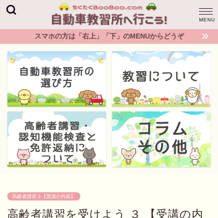
スマホの方は「右上」「下」のMENUからどうぞ
高齢者講習３【受講の内容】
高齢者講習を受けよう ３ 【受講の内