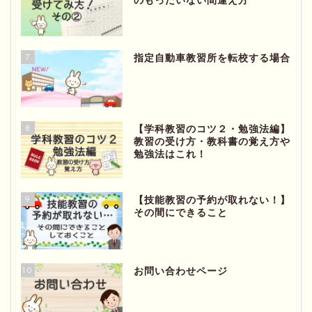
のもったいない間違え方
7
指定自動車教習所を転校する場合
8
【学科教習のコツ２・勉強法編】
教習の受け方・教科書の覚え方や
勉強法はこれ！
ホーム
9
【技能教習の予約が取れない！】
その間にできること
プロフィール
お問い合わせページ
10
お問い合わせページ
プライバシーポリシー