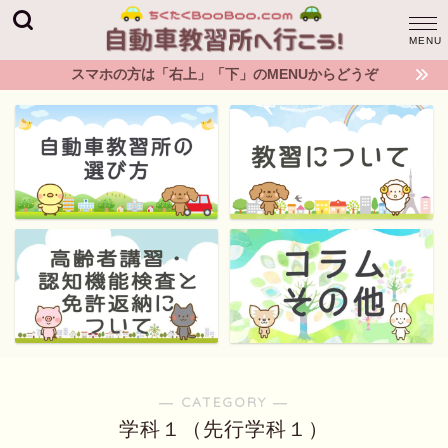
スマホの方は「右上」「下」のMENUからどうぞ
― CATEGORY ―
学科１（先行学科１）