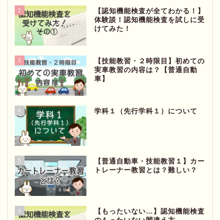
2
【認知機能検査が全てわかる！】
体験談！認知機能検査を試しに受
けてみた！
3
【技能教習・２時限目】初めての
実車教習の内容は？【普通自動
車】
4
学科１（先行学科１）について
5
【普通自動車・技能教習１】カー
トレーナー教習とは？難しい？
6
【もったいない…】認知機能検査