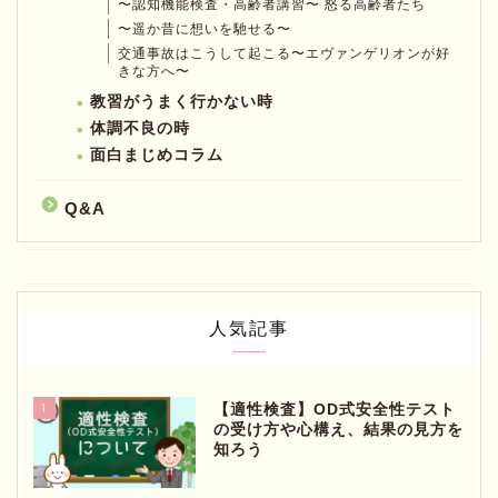
〜認知機能検査・高齢者講習〜 怒る高齢者たち
〜遥か昔に想いを馳せる〜
交通事故はこうして起こる〜エヴァンゲリオンが好
きな方へ〜
教習がうまく行かない時
体調不良の時
面白まじめコラム
Q&A
人気記事
1
【適性検査】OD式安全性テスト
の受け方や心構え、結果の見方を
知ろう