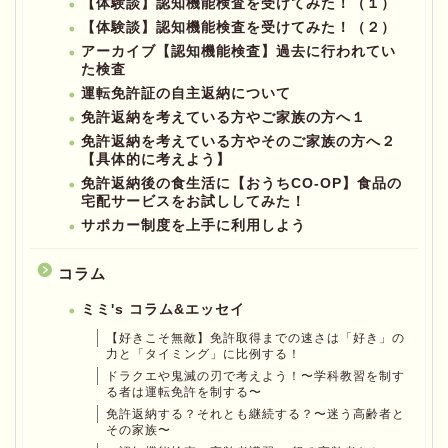
【体験談】認知機能検査を受けてみた！（１）
【体験談】認知機能検査を受けてみた！（２）
アーカイブ【認知機能検査】過去に行われてい
た検査
運転免許証の自主返納について
免許返納を考えている方やご家族の方へ１
免許返納を考えている方やそのご家族の方へ２
【具体的に考えよう】
免許返納後の食生活に【おうちCO-OP】食品の
宅配サービスをお試ししてみた！
サポカー制度を上手に利用しよう
コラム
ミミ's コラム&エッセイ
【好きこそ無敵】免許取得までの速さは「好き」の
力と「タイミング」に比例する！
ドラクエや鬼滅の刃で考えよう！〜学科教習を制す
る者は運転免許を制する〜
免許返納する？それとも継続する？〜迷う高齢者と
その家族〜