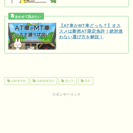
【AT車かMT車どっち？】オス
スメは断然AT限定免許！絶対迷
わない選び方を解説！
自動車学校
自動者教習所
選び方
見学
スポンサーリンク