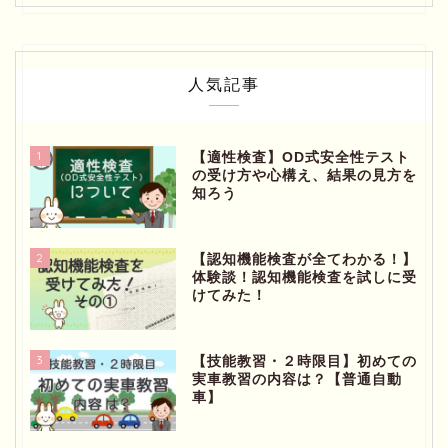
人気記事
1
【適性検査】OD式安全性テスト
の受け方や心構え、結果の見方を
知ろう
2
【認知機能検査が全てわかる！】
体験談！認知機能検査を試しに受
けてみた！
3
【技能教習・２時限目】初めての
実車教習の内容は？【普通自動
車】