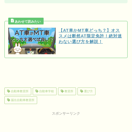
【AT車かMT車どっち？】オス
スメは断然AT限定免許！絶対迷
わない選び方を解説！
自動車教習所
自動車学校
教習所
選び方
届出自動車教習所
スポンサーリンク