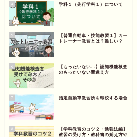
4
学科１（先行学科１）について
5
【普通自動車・技能教習１】カー
トレーナー教習とは？難しい？
6
【もったいない…】認知機能検査
のもったいない間違え方
7
指定自動車教習所を転校する場合
8
【学科教習のコツ２・勉強法編】
教習の受け方・教科書の覚え方や