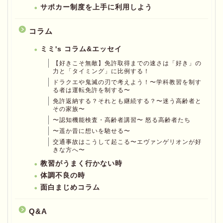
サポカー制度を上手に利用しよう
コラム
ミミ's コラム&エッセイ
【好きこそ無敵】免許取得までの速さは「好き」の
力と「タイミング」に比例する！
ドラクエや鬼滅の刃で考えよう！〜学科教習を制す
る者は運転免許を制する〜
免許返納する？それとも継続する？〜迷う高齢者と
その家族〜
〜認知機能検査・高齢者講習〜 怒る高齢者たち
〜遥か昔に想いを馳せる〜
交通事故はこうして起こる〜エヴァンゲリオンが好
きな方へ〜
教習がうまく行かない時
体調不良の時
面白まじめコラム
Q&A