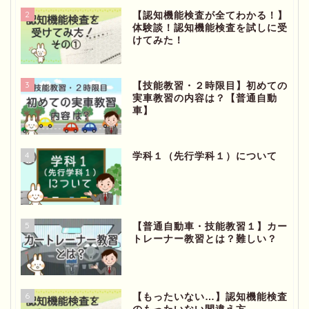
2
【認知機能検査が全てわかる！】
体験談！認知機能検査を試しに受
けてみた！
3
【技能教習・２時限目】初めての
実車教習の内容は？【普通自動
車】
4
学科１（先行学科１）について
5
【普通自動車・技能教習１】カー
トレーナー教習とは？難しい？
6
【もったいない…】認知機能検査