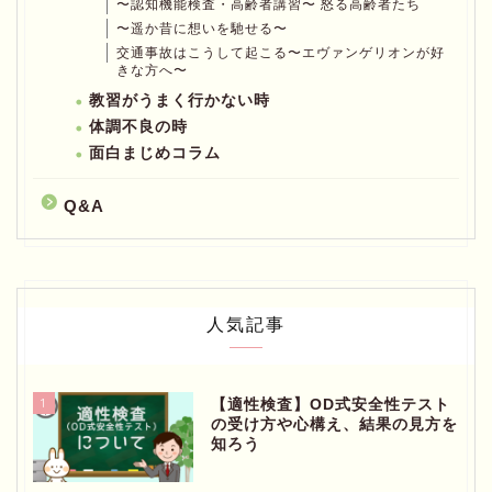
〜認知機能検査・高齢者講習〜 怒る高齢者たち
〜遥か昔に想いを馳せる〜
交通事故はこうして起こる〜エヴァンゲリオンが好
きな方へ〜
教習がうまく行かない時
体調不良の時
面白まじめコラム
Q&A
人気記事
1
【適性検査】OD式安全性テスト
の受け方や心構え、結果の見方を
知ろう