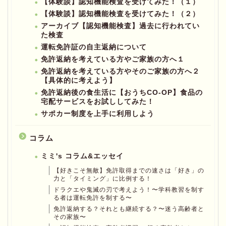
【体験談】認知機能検査を受けてみた！（１）
【体験談】認知機能検査を受けてみた！（２）
アーカイブ【認知機能検査】過去に行われてい
た検査
運転免許証の自主返納について
免許返納を考えている方やご家族の方へ１
免許返納を考えている方やそのご家族の方へ２
【具体的に考えよう】
免許返納後の食生活に【おうちCO-OP】食品の
宅配サービスをお試ししてみた！
サポカー制度を上手に利用しよう
コラム
ミミ's コラム&エッセイ
【好きこそ無敵】免許取得までの速さは「好き」の
力と「タイミング」に比例する！
ドラクエや鬼滅の刃で考えよう！〜学科教習を制す
る者は運転免許を制する〜
免許返納する？それとも継続する？〜迷う高齢者と
その家族〜