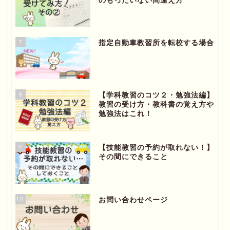
のもったいない間違え方
7
指定自動車教習所を転校する場合
8
【学科教習のコツ２・勉強法編】
教習の受け方・教科書の覚え方や
勉強法はこれ！
ホーム
9
【技能教習の予約が取れない！】
その間にできること
プロフィール
お問い合わせページ
10
お問い合わせページ
プライバシーポリシー